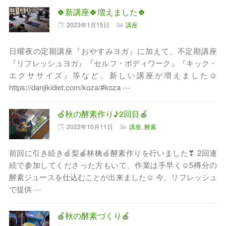
🍀新講座🍀増えました🍀
2023年
1月
15日
講座
日曜夜の定期講座『おやすみヨガ』に加えて、不定期講座
『リフレッシュヨガ』『セルフ・ボディワーク』『キック・
エクササイズ』等など、新しい講座が増えました☺
https://danjikidiet.com/koza/#koza ⋯
🍏秋の酵素作り♪2回目🍎
2022年
10月
11日
講座
,
酵素
前回に引き続き🍏梨🍎林檎🍏酵素作りを行いました❣ 2回連
続で参加してくださった方もいて、作業は手早く☺5樽分の
酵素ジュースを仕込むことが出来ました☺ 今、リフレッシュ
で提供 ⋯
🍎秋の酵素づくり🍎