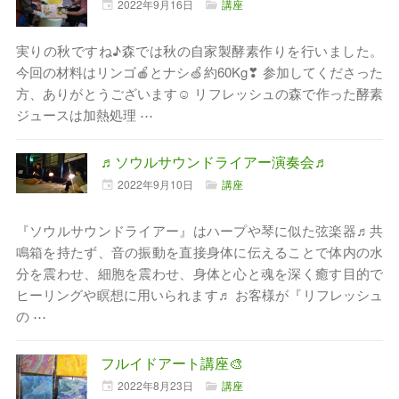
2022年
9月
16日
講座
実りの秋ですね♪森では秋の自家製酵素作りを行いました。
今回の材料はリンゴ🍎とナシ🍏約60Kg❣ 参加してくださった
方、ありがとうございます☺ リフレッシュの森で作った酵素
ジュースは加熱処理 ⋯
♬ソウルサウンドライアー演奏会♬
2022年
9月
10日
講座
『ソウルサウンドライアー』はハープや琴に似た弦楽器♬共
鳴箱を持たず、音の振動を直接身体に伝えることで体内の水
分を震わせ、細胞を震わせ、身体と心と魂を深く癒す目的で
ヒーリングや瞑想に用いられます♬ お客様が『リフレッシュ
の ⋯
フルイドアート講座🎨
2022年
8月
23日
講座