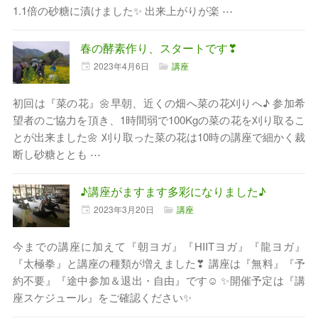
1.1倍の砂糖に漬けました✨ 出来上がりが楽 ⋯
春の酵素作り、スタートです❣
2023年
4月
6日
講座
初回は『菜の花』🌼早朝、近くの畑へ菜の花刈りへ♪ 参加希
望者のご協力を頂き、1時間弱で100Kgの菜の花を刈り取るこ
とが出来ました🌼 刈り取った菜の花は10時の講座で細かく裁
断し砂糖ととも ⋯
♪講座がますます多彩になりました♪
2023年
3月
20日
講座
今までの講座に加えて『朝ヨガ』『HIITヨガ』『龍ヨガ』
『太極拳』と講座の種類が増えました❣ 講座は『無料』『予
約不要』『途中参加＆退出・自由』です☺ ✨開催予定は『講
座スケジュール』をご確認ください✨