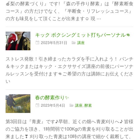
🍎梨の酵素づくり』です! 『森の手作り酵素』は『酵素断食
コース』の方だけでなく、『半断食・リフレッシュコース』
の方も味見をして頂くことが出来ます☺ 現 ⋯
キック ボクシングミット打ちパーソナル👊
2023年
5月
31日
講座
ストレス発散！引き締まったカラダを手に入れよう！ パンチ
＆キックまたはキック・エクササイズ講座の前後にパーソナ
ルレッスンを受付けます👊ご希望の方は講師にお伝えくださ
い
春の酵素作り✨
2023年
5月
4日
講座
,
酵素
第3回目は『青麦』です♪早朝、近くの畑へ青麦刈りへ♪ 皆様
のご協力を頂き、1時間弱で100Kgの青麦を刈り取ることが出
来ました❣ 刈り取った青麦は10時の講座で細かく裁断して、