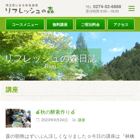
0274-52-6888
TEL.
受付時間 9:00～18:00
コースメニュー
無料講座
ご宿泊料金
アクセス
リフレッシュの森日誌
Blog
講座
🍎秋の酵素作り🍏
2023年
9月
24日
講座
森の朝晩はずいぶん涼しくなりました☺今日の講座は『林檎