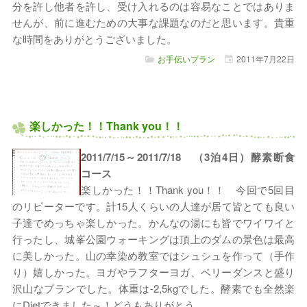
分を許し他者を許し、受け入れるのは容易なことではありま
せんが、前に進むための大事な課題なのだと思います。貴重
な時間をありがとうございました。
お手伝いプラン
2011年
7月
22日
楽しかった！！Thank you！！
2011/7/15～2011/7/18 （3泊4日）酵素断食
コース
楽しかった！！Thank you！！ 今回で5回目
のリピーターです。計15人くらいの人達が居て皆とても良い
子達でめっちゃ楽しかった。かんなの湯にも皆でワイワイと
行ったし、城峯公園ウォーキングは頂上のダムの景色は最高
に美しかった。山の幸染め教室ではシュシュを作って（手作
り）嬉しかった。ヨガやラフターヨガ、ベリーダンスと盛り
沢山なプランでした。体重は-2,5kgでした。酵素でも全然楽
にDietできました～！どうもありがとう。