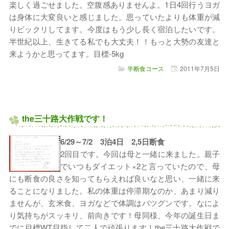
楽しく過ごせました。空腹感ありませんよ。1日4回行うヨガ
は身体に大変良いと感じました。思っていたよりも体重が減
りビックリしてます。今度はもう少し長く宿泊したいです。
半世紀以上、生きてる私でも大丈夫！！もっと大勢の友達と
来ようかと思ってます。目標-5kg
半断食コース
2011年
7月
5日
the三十路大作戦です！
6/29～7/2 3泊4日 2,5日断食
2回目です。今回は母と一緒に来ました。親子
でいつもダイエット×2と言っていたので、母
にも断食の良さを知ってもらえれば良いなと思い、一緒に来
ることになりました。私の体重は停滞期なのか、あまり減り
ませんが、玄米食、ヨガなどで体調はバツグンです。なによ
り気持ちがスッキリ、前向きです！母同様、今年の誕生日ま
でに目標WT目指して二人で頑張ります！the三十路大作戦で