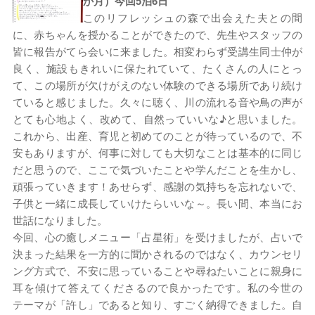
か月）今回5泊6日
このリフレッシュの森で出会えた夫との間
に、赤ちゃんを授かることができたので、先生やスタッフの
皆に報告がてら会いに来ました。相変わらず受講生同士仲が
良く、施設もきれいに保たれていて、たくさんの人にとっ
て、この場所が欠けがえのない体験のできる場所であり続け
ていると感じました。久々に聴く、川の流れる音や鳥の声が
とても心地よく、改めて、自然っていいな♪と思いました。
これから、出産、育児と初めてのことが待っているので、不
安もありますが、何事に対しても大切なことは基本的に同じ
だと思うので、ここで気づいたことや学んだことを生かし、
頑張っていきます！あせらず、感謝の気持ちを忘れないで、
子供と一緒に成長していけたらいいな～。長い間、本当にお
世話になりました。
今回、心の癒しメニュー「占星術」を受けましたが、占いで
決まった結果を一方的に聞かされるのではなく、カウンセリ
ング方式で、不安に思っていることや尋ねたいことに親身に
耳を傾けて答えてくださるので良かったです。私の今世の
テーマが「許し」であると知り、すごく納得できました。自