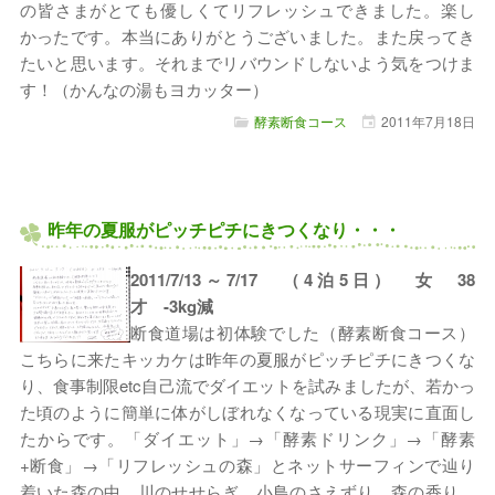
の皆さまがとても優しくてリフレッシュできました。楽し
かったです。本当にありがとうございました。また戻ってき
たいと思います。それまでリバウンドしないよう気をつけま
す！（かんなの湯もヨカッター）
酵素断食コース
2011年
7月
18日
昨年の夏服がピッチピチにきつくなり・・・
2011/7/13～7/17 （4泊5日） 女 38
才 -3kg減
断食道場は初体験でした（酵素断食コース）
こちらに来たキッカケは昨年の夏服がピッチピチにきつくな
り、食事制限etc自己流でダイエットを試みましたが、若かっ
た頃のように簡単に体がしぼれなくなっている現実に直面し
たからです。「ダイエット」→「酵素ドリンク」→「酵素
+断食」→「リフレッシュの森」とネットサーフィンで辿り
着いた森の中。川のせせらぎ、小鳥のさえずり、森の香り、