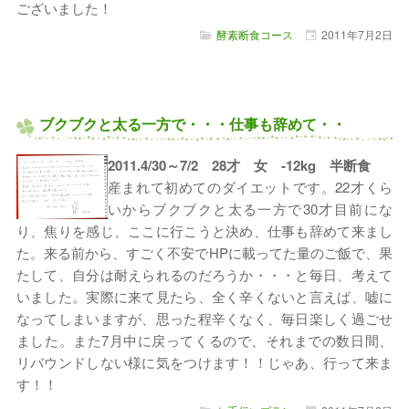
ございました！
酵素断食コース
2011年
7月
2日
ブクブクと太る一方で・・・仕事も辞めて・・
2011.4/30～7/2 28才 女 -12kg 半断食
産まれて初めてのダイエットです。22才くら
いからブクブクと太る一方で30才目前にな
り、焦りを感じ、ここに行こうと決め、仕事も辞めて来まし
た。来る前から、すごく不安でHPに載ってた量のご飯で、果
たして、自分は耐えられるのだろうか・・・と毎日、考えて
いました。実際に来て見たら、全く辛くないと言えば、嘘に
なってしまいますが、思った程辛くなく、毎日楽しく過ごせ
ました。また7月中に戻ってくるので、それまでの数日間、
リバウンドしない様に気をつけます！！じゃあ、行って来ま
す！！