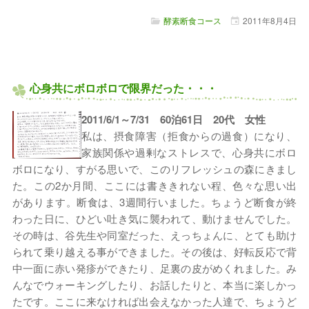
酵素断食コース
2011年
8月
4日
心身共にボロボロで限界だった・・・
2011/6/1～7/31 60泊61日 20代 女性
私は、摂食障害（拒食からの過食）になり、
家族関係や過剰なストレスで、心身共にボロ
ボロになり、すがる思いで、このリフレッシュの森にきまし
た。この2か月間、ここには書ききれない程、色々な思い出
があります。断食は、3週間行いました。ちょうど断食が終
わった日に、ひどい吐き気に襲われて、動けませんでした。
その時は、谷先生や同室だった、えっちょんに、とても助け
られて乗り越える事ができました。その後は、好転反応で背
中一面に赤い発疹ができたり、足裏の皮がめくれました。み
んなでウォーキングしたり、お話したりと、本当に楽しかっ
たです。ここに来なければ出会えなかった人達で、ちょうど