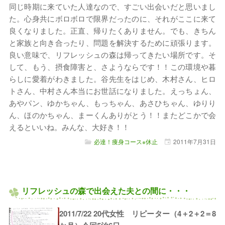
同じ時期に来ていた人達なので、すごい出会いだと思いまし
た。心身共にボロボロで限界だったのに、それがここに来て
良くなりました。正直、帰りたくありません。でも、きちん
と家族と向き合ったり、問題を解決するために頑張ります。
良い意味で、リフレッシュの森は帰ってきたい場所です。そ
して、もう、摂食障害と、さようならです！！この環境や暮
らしに愛着がわきました。谷先生をはじめ、木村さん、ヒロ
トさん、中村さん本当にお世話になりました。えっちょん、
あやパン、ゆかちゃん、もっちゃん、あさひちゃん、ゆりり
ん、ほのかちゃん、まーくんありがとう！！またどこかで会
えるといいね。みんな、大好き！！
必達！痩身コース※休止
2011年
7月
31日
リフレッシュの森で出会えた夫との間に・・・
2011/7/22 20代女性 リピーター（4＋2＋2＝8