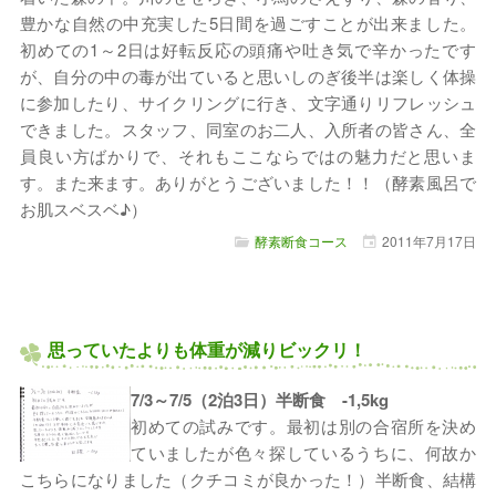
豊かな自然の中充実した5日間を過ごすことが出来ました。
初めての1～2日は好転反応の頭痛や吐き気で辛かったです
が、自分の中の毒が出ていると思いしのぎ後半は楽しく体操
に参加したり、サイクリングに行き、文字通りリフレッシュ
できました。スタッフ、同室のお二人、入所者の皆さん、全
員良い方ばかりで、それもここならではの魅力だと思いま
す。また来ます。ありがとうございました！！（酵素風呂で
お肌スベスベ♪）
酵素断食コース
2011年
7月
17日
思っていたよりも体重が減りビックリ！
7/3～7/5（2泊3日）半断食 -1,5kg
初めての試みです。最初は別の合宿所を決め
ていましたが色々探しているうちに、何故か
こちらになりました（クチコミが良かった！）半断食、結構