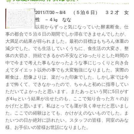
2011/7/30～8/4 （５泊６日） ３２才 女
性 －４㎏ なな
以前からずっと気になっていた酵素断食。仕
事の都合で５泊６日の期間でしか滞在できませんでしたが、
大満足の結果が得られました。最初の目標はもちろん体重の
減少でした。でも生活していくうちに、食生活の大変さ、整
体の大切さ、持続できるかの不安などゆったりとした時間の
中で今まで考えた事もなかったような事にじっくりと向き合
えてダイエット以外の事でも大変勉強になりました。実際の
断食は、想像よりは、楽だった印象でした。しかし家では今
まで怖くて、できなかったので、ちゃんと初めに指導してい
ただいてよかったと思います。またあっという間に5日がす
ぎ4㎏という結果が出せたのも、ここで知り合った方々のお
かげだと思います。私はとっても運が良く幸せだと思いまし
た。ここでの経験はとても、かけがえのないものでした。ま
たいつの日か絶対に訪れたい。スタッフの皆様、同室のみな
様、お手伝いの皆様お世話になりました。