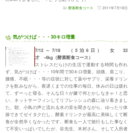
酵素断食コース
2011年
7月
18日
気がつけば・・・30キロ増量
7/12～7/18 （5泊6日） 女 32
才 -4kg（酵素断食コース）
ストレスだらけの生活で運動する時間も作れ
ず、気がつけば・・・10年間で30キロ増量。頭痛、肩こり、
腰痛、不眠・・・等の症状に対して薬やサプリ、栄養ドリン
クを飲みながら、夜遅くまでの仕事の毎日。休みの日は疲れ
て、ずーっと寝る。そんな日々が嫌で何とかしなきゃ！と思
い、ネットサーフィンしてリフレッシュの森に辿り着きまし
た。朝、小鳥の声と流れる水の音を聞きながら、ゆったり体
操できてゼイタクだし、酵素ドリンクが最高に美味しくて断
食が全然辛くなかったです。断食も一人で旅行もした事なく
て不安いっぱいでしたが、谷先生、木村さん、そして入所者