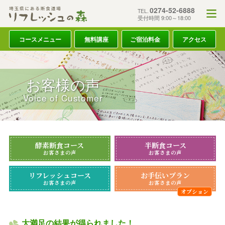
0274-52-6888
TEL.
受付時間 9:00～18:00
コースメニュー
無料講座
ご宿泊料金
アクセス
お客様の声
Voice of Customer
酵素断食コース
半断食コース
お客さまの声
お客さまの声
リフレッシュコース
お手伝いプラン
お客さまの声
お客さまの声
大満足の結果が得られました！