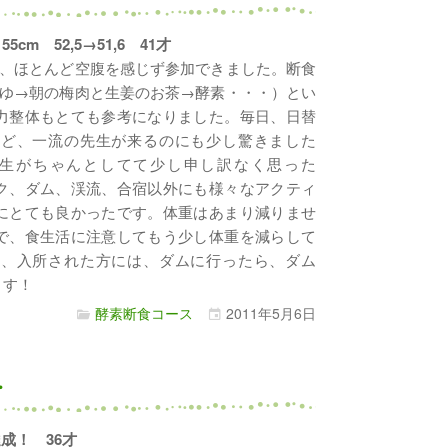
55cm 52,5→51,6 41才
、ほとんど空腹を感じず参加できました。断食
ゆ→朝の梅肉と生姜のお茶→酵素・・・）とい
力整体もとても参考になりました。毎日、日替
など、一流の先生が来るのにも少し驚きました
生がちゃんとしてて少し申し訳なく思った
ク、ダム、渓流、合宿以外にも様々なアクティ
にとても良かったです。体重はあまり減りませ
で、食生活に注意してもう少し体重を減らして
つ、入所された方には、ダムに行ったら、ダム
ます！
酵素断食コース
2011年
5月
6日
・
g達成！ 36才