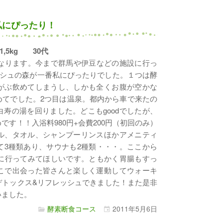
私にぴったり！
-1,5kg 30代
なります。今まで群馬や伊豆などの施設に行っ
シュの森が一番私にぴったりでした。１つは酵
がぶ飲めてしまうし、しかも全くお腹が空かな
めてでした。2つ目は温泉。都内から車で来たの
寿の湯を回りました。どこもgoodでしたが、
す！！入浴料980円+会費200円（初回のみ）
ル、タオル、シャンプーリンスほかアメニティ
て3種類あり、サウナも2種類・・・。ここから
んに行ってみてほしいです。ともかく胃腸もすっ
こで出会った皆さんと楽しく運動してウォーキ
デトックス&リフレッシュできました！また是非
いました。
酵素断食コース
2011年
5月
6日