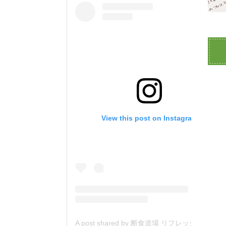
View this post on Instagram
A post shared by 断食道場 リフレッシュの森 (@danjiki_refresh_saitama)