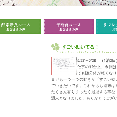
酵素断食コース
半断食コース
リフレ
お客さまの声
お客さまの声
お
すごい効いてる！
5/27～5/28 （1
仕事の都合上、今回は
でも随分体が軽くなり
ヨガも一つ一つの動きが「すごい効
ていきたいです。これからも週末は
たくさん有りまったく退屈する事な
週末となりました。ありがとうござ