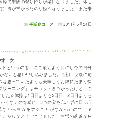
体操で階段の登り降りが楽になりました。体も
前に胃が重かったのが軽くなりました。また来
半断食コース
2011年
5月
24日
・
32才 女
エットというのを、ここ最近よく目にし今の自分
かないと思い申し込みました。最初、空腹に耐
スは思っていたよりも美味しくお腹にたまり快
クリーニング」はチョットきつかったけど、こ
した☆体操は1日目よりも2日目、2日目よりも
らかくなるのを感じ、3つの宝を忘れずに日々心
見ながらヨガをすることがなかったので、キ
た。ありがとうございました。生活の改善から