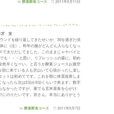
酵素断食コース
2011年
5月
11日
・
31才 女
ウンドを繰り返してきたせいか、30を過ぎた頃
体に（泣）。昨年の服がどんどん入らなくなっ
ースで太りだしてました。このままじゃヤバイと
宿でも・・・と思い、リフレッシュの森に。初め
全然辛くなーい。と言うか酵素ジュースお腹空
合宿に来ている人も沢山いて心強かったし楽し
エットは初めてです。これを期に体質改善しま
くなったら次は2泊か3泊くらいで来ます。数字
らなかったですが、家でも玄米菜食を心がけ、
計にのりたいです。皆さん、本当にありがとう
酵素断食コース
2011年
5月
7日