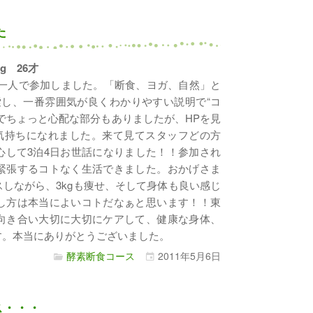
た
kg 26才
一人で参加しました。「断食、ヨガ、自然」と
し、一番雰囲気が良くわかりやすい説明で“コ
でちょっと心配な部分もありましたが、HPを見
う気持ちになれました。来て見てスタッフどの方
心して3泊4日お世話になりました！！参加され
緊張するコトなく生活できました。おかげさま
しながら、3kgも痩せ、そして身体も良い感じ
し方は本当によいコトだなぁと思います！！東
向き合い大切に大切にケアして、健康な身体、
す。本当にありがとうございました。
酵素断食コース
2011年
5月
6日
ス・・・