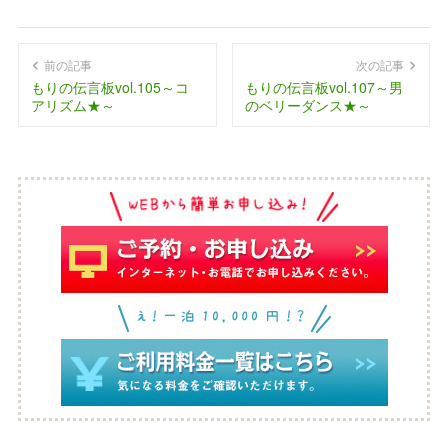
前の記事
次の記事
もりの伝言板vol.105～コ
もりの伝言板vol.107～男
アリズム★～
のベリーダンス★～