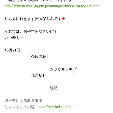
http://refresh-mori.jugem.jp/manage/?mode=write&eid=111
私も見に行きます(^^)v楽しみです
★
それでは、おやすみなさい(^^)
いい夢を～
10月21日
［今日の花］
ムラサキシキブ
［花言葉］
聡明
埼玉県にある断食道場
リフレッシュの森
http://danjikidiet.com/