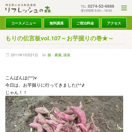
0274-52-6888
TEL.
受付時間 9:00～18:00
コースメニュー
無料講座
ご宿泊料金
アクセス
もりの伝言板vol.107～お芋掘りの巻★～
2011年
10月
21日
畑・農園
,
講座
こんばんは(^^)v
今日は、お芋掘りに行ってきました(^^♪
じゃん！！