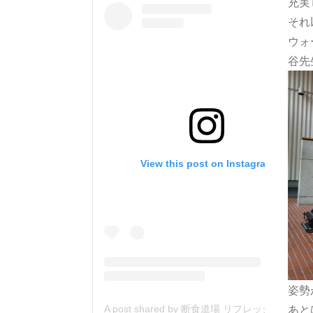
充実
それ
ウォ
谷先
View this post on Instagram
姿勢
あと
A post shared by 断食道場 リフレッシュの森 (@danjiki_refresh_saitama)