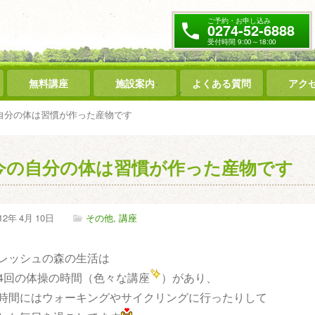
ご予約・お申し込み
0274-52-6888
受付時間 9:00～18:00
無料講座
施設案内
よくある質問
アク
自分の体は習慣が作った産物です
今の自分の体は習慣が作った産物です
12年
4月
10日
その他
,
講座
レッシュの森の生活は
4回の体操の時間（色々な講座
）があり、
時間にはウォーキングやサイクリングに行ったりして