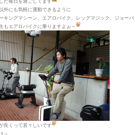
した毎日を過ごしてます
以外にも気軽に運動できるように
ーキングマシーン、エアロバイク、レッグマジック、ジョーバ
生もエアロバイクに乗りますよぉ～
が良くって若々しいです
は～