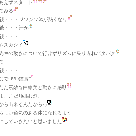
あえずスタート
てみる
分後・・・ジワジワ体が熱くなり
分後・・・汗が
分後・・・
ムズカシイ
先生の動きについて行けずリズムに乗り遅れバタバタ
て
分後・・・
なでDVD鑑賞
ただ素敵な曲線美と動きに感動
ま、まだ1回目だし
から出来るんだからっ
らしい色気のある体になれるよう
にしていきたいと思いました