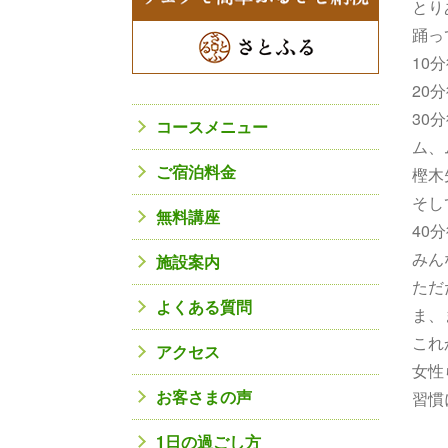
とり
踊っ
10
20
30
コースメニュー
ム、
ご宿泊料金
樫木
そし
無料講座
40
みん
施設案内
ただ
よくある質問
ま、
これ
アクセス
女性
お客さまの声
習慣
1日の過ごし方