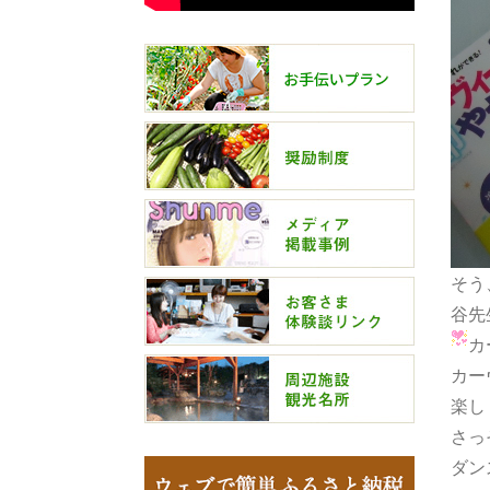
そう
谷先
カ
カー
楽し
さっ
ダン