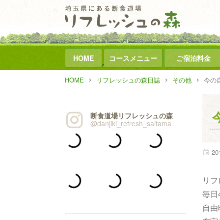
HOME
コースメニュー
ご宿泊料金
HOME
リフレッシュの森日誌
その他
今の
断食道場リフレッシュの森
@danjiki_refresh_saitama
20
リフ
毎日
自由