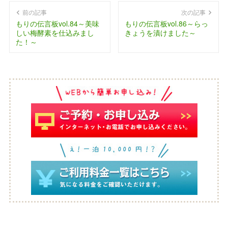
前の記事
次の記事
もりの伝言板vol.84～美味
もりの伝言板vol.86～らっ
しい梅酵素を仕込みまし
きょうを漬けました～
た！～