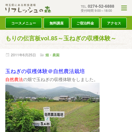
0274-52-6888
TEL.
受付時間 9:00～18:00
コースメニュー
無料講座
ご宿泊料金
アクセス
もりの伝言板vol.85～玉ねぎの収穫体験～
2011年
6月
25日
畑・農園
玉ねぎの収穫体験＠自然農法栽培
自然農法
の畑で玉ねぎの収穫体験をしました。