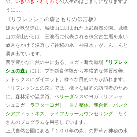
の、
いきいき・わくわく
の人生のはじまりになりますよ
うに…
《リフレッシュの森ともりの伝言板》
雄大な秩父連山、城峰山に囲まれた上武自然公園。城峰
山の深山からは、三波石に代表される秩父古生層を永い
歳月をかけて浸透して神秘の水「神泉水」がこんこんと
湧き出ています。
四季豊かな自然の中にある、ヨガ・断食道場
『リフレッ
シュの森』
には、
プチ断食体験から本格的な体質改善、
デトックスにダイエット。様々な目的の方が訪れます。
『リフレッシュの森』では、様々な目的の訪問者のため
に、森林浴や温泉浴、
ベリーダンス
やヨガ（リフレッ
シュヨガ、
ラフターヨガ
）、
自力整体
、
魂合気
、
バンク
シアフィットネス
、
ライフカラーカウンセリング
…たく
さんのプログラムを用意しています。
上武自然公園にある「１００年の森」の野草と神秘の水