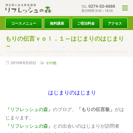
0274-52-6888
TEL.
受付時間 9:00～18:00
コースメニュー
無料講座
ご宿泊料金
アクセス
もりの伝言ｖｏｌ．１～はじまりのはじまり
～
2010年
9月
20日
その他
はじまりのはじまり
『リフレッシュの森』
のブログ、
「もりの伝言板」
がは
じまります。
『リフレッシュの森』
との出会いのはじまりが訪問者