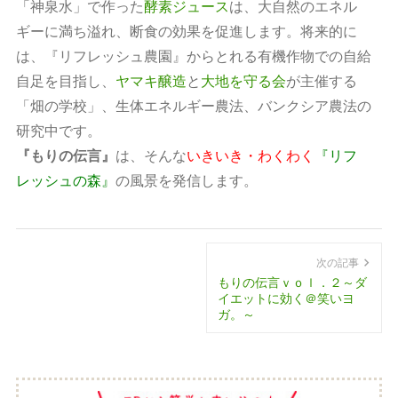
「神泉水」で作った
酵素ジュース
は、大自然のエネル
ギーに満ち溢れ、断食の効果を促進します。将来的に
は、『リフレッシュ農園』からとれる有機作物での自給
自足を目指し、
ヤマキ醸造
と
大地を守る会
が主催する
「畑の学校」、生体エネルギー農法、バンクシア農法の
研究中です。
『もりの伝言』
は、そんな
いきいき・わくわく
『リフ
レッシュの森』
の風景を発信します。
次の記事
もりの伝言ｖｏｌ．２～ダ
イエットに効く＠笑いヨ
ガ。～