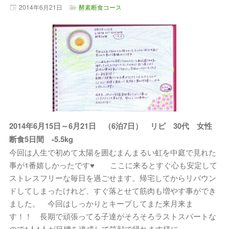
2014年
6月
21日
酵素断食コース
2014年6月15日～6月21日 （6泊7日） リピ 30代 女性
断食5日間 -5.5kg
今回は人生で初めて太陽を囲むまんまるい虹を中庭で見れた
事が1番嬉しかったです♥ ここに来るとすぐ心も安定して
ストレスフリーな毎日を過ごせます。帰宅してからリバウン
ドしてしまったけれど、すぐ落とせて筋肉も増やす事ができ
ました。 今回はしっかりとキープしてまた来月来ま
す！！ 長期で頑張ってる子達がそろそろラストスパートな
ので1人1人が目標を達成して笑顔で帰れます様に．．．．