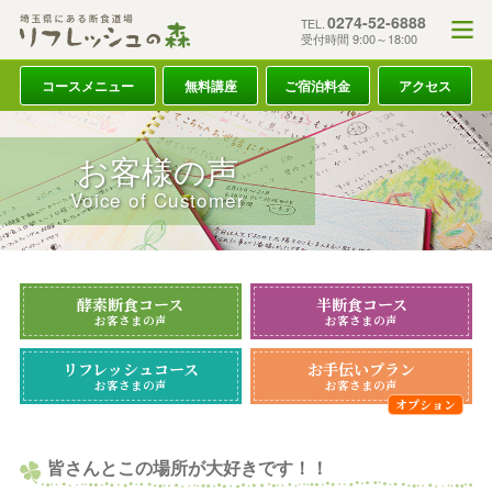
0274-52-6888
TEL.
受付時間 9:00～18:00
コースメニュー
無料講座
ご宿泊料金
アクセス
お客様の声
Voice of Customer
酵素断食コース
半断食コース
お客さまの声
お客さまの声
リフレッシュコース
お手伝いプラン
お客さまの声
お客さまの声
皆さんとこの場所が大好きです！！