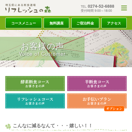
0274-52-6888
TEL.
受付時間 9:00～18:00
コースメニュー
無料講座
ご宿泊料金
アクセス
お客様の声
Voice of Customer
酵素断食コース
半断食コース
お客さまの声
お客さまの声
リフレッシュコース
お手伝いプラン
お客さまの声
お客さまの声
こんなに減るなんて・・・嬉しい！！