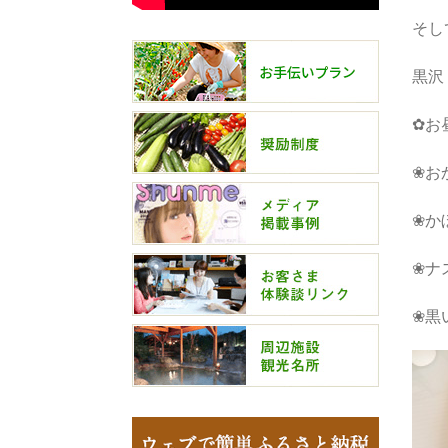
そし
黒沢
✿お
❀お
❀か
❀ナ
❀黒