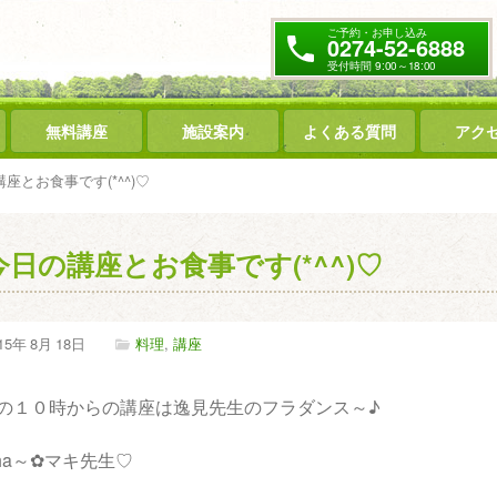
ご予約・お申し込み
0274-52-6888
受付時間 9:00～18:00
無料講座
施設案内
よくある質問
アク
座とお食事です(*^^)♡
今日の講座とお食事です(*^^)♡
15年
8月
18日
料理
,
講座
の１０時からの講座は逸見先生のフラダンス～♪
oha～✿マキ先生♡