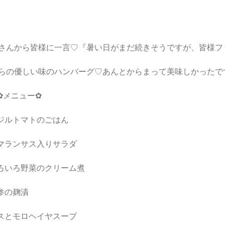
さんから皆様に一言♡『暑い日がまだ続きそうですが、皆様フ
らの優しい味のハンバーグ♡あんとからまって美味しかったです(
✿メニュー✿
ジルトマトのごはん
マランサス入りサラダ
ろいろ野菜のクリーム煮
参の麹漬
スとモロヘイヤスープ