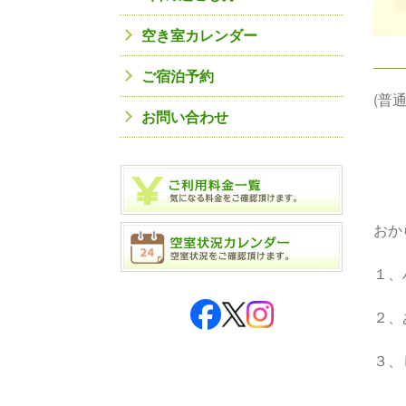
空き室カレンダー
ご宿泊予約
(普
お問い合わせ
おか
１、
２、
３、