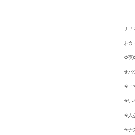
ナナ
おか
✿夜
❀バ
❀ア
❀い
❀人
❀ナ