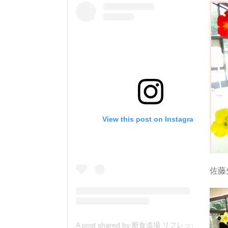
View this post on Instagram
佐藤
A post shared by 断食道場 リフレッシュの森 (@danjiki_refresh_saitama)