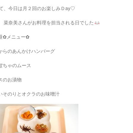
て、今日は月２回のお楽しみＤay♡
 菜奈美さんがお料理を担当される日でした
昼✿メニュー✿
からのあんかけハンバーグ
ぼちゃのムース
スのお漬物
いそのりとオクラのお味噌汁