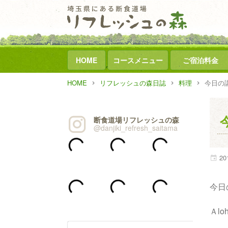
HOME
コースメニュー
ご宿泊料金
HOME
リフレッシュの森日誌
料理
今日の講
断食道場リフレッシュの森
@danjiki_refresh_saitama
20
今日
Ａl