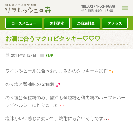
0274-52-6888
TEL.
受付時間 9:00～18:00
コースメニュー
無料講座
ご宿泊料金
アクセス
お酒に合うマクロビクッキー♡♡♡
2014年
3月
27日
料理
ワインやビールに合うおつまみ系のクッキーを試作
のり塩と醤油味の２種類
のり塩は全粒粉のみ、醤油も全粒粉と薄力粉のハーフ＆ハー
フでヘルシーに作りました
塩味がいい感じに効いて、焼酎にも合いそうです