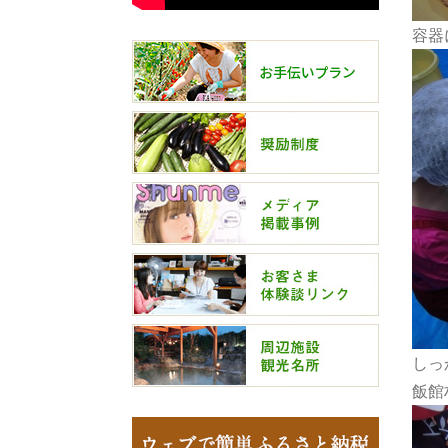
容器
しっ
飯館