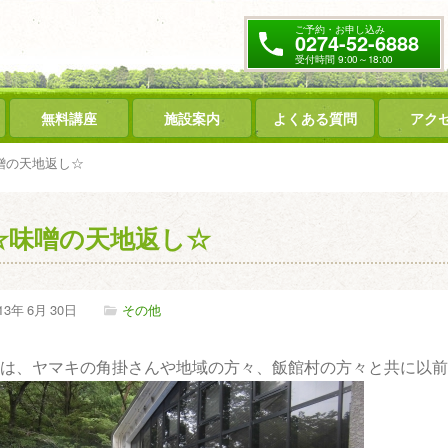
ご予約・お申し込み
0274-52-6888
受付時間 9:00～18:00
無料講座
施設案内
よくある質問
アク
噌の天地返し☆
☆味噌の天地返し☆
13年
6月
30日
その他
は、ヤマキの角掛さんや地域の方々、飯館村の方々と共に以前