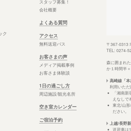
スタッフ募集！
会社概要
よくある質問
ック
アクセス
無料送迎バス
〒367-03
TEL: 0274-5
お客さまの声
森に囲まれた
メディア掲載事例
か１時間半＋
お客さま体験談
高崎線「本
1日の過ごし方
利用いただ
「湘南新
周辺施設/観光名所
えなしで
東北/山
空き室カレンダー
ださい。
ご宿泊予約
上越/長野
送迎車は