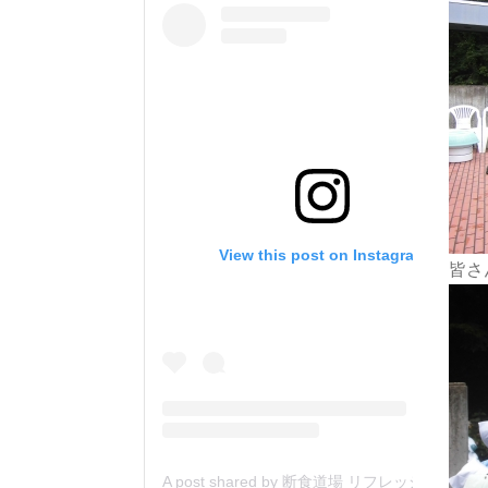
View this post on Instagram
皆さ
A post shared by 断食道場 リフレッシュの森 (@danjiki_refresh_saitama)