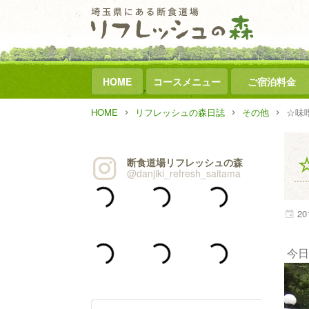
HOME
コースメニュー
ご宿泊料金
HOME
リフレッシュの森日誌
その他
☆味
断食道場リフレッシュの森
@danjiki_refresh_saitama
20
今日