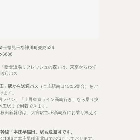
13 埼玉県児玉郡神川町矢納526
2-6888
「断食道場リフレッシュの森」は、東京からわず
送迎バス
庄」駅から送迎バス
（本庄駅南口13:55集合）をご
けます。
宿ライン」「上野東京ライン高崎行き」なら乗り換
本庄駅まで到着できます。
形/秋田新幹線は、大宮駅でJR高崎線にお乗り換えく
新幹線「本庄早稲田」駅も送迎可です。
14:10頃に本庄早稲田北口でお待ちしております。