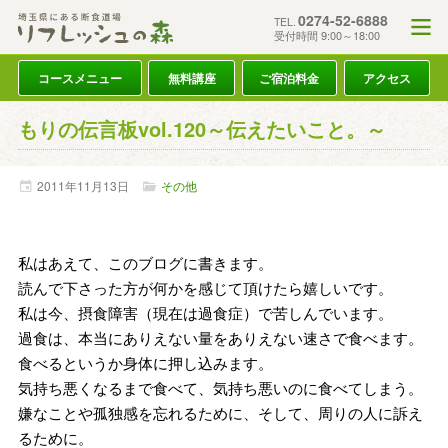
0274-52-6888
TEL.
受付時間 9:00～18:00
コースメニュー
無料講座
ご宿泊料金
アクセス
もりの伝言板vol.120～伝えたいこと。～
2011年
11月
13日
その他
私はあえて、このブログに書きます。
読んで下さった方が何かを感じて頂けたら嬉しいです。
私は今、摂食障害（現在は過食症）で苦しんでいます。
過食は、本当にありえない量をありえない速さで食べます。
食べるというか身体に押し込みます。
気持ち悪くなるまで食べて、気持ち悪いのに食べてしまう。
嫌なことや孤独感を忘れるために、
そして、周りの人に訴え
るために。