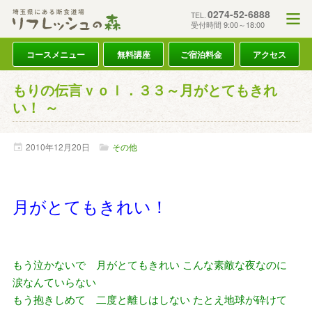
0274-52-6888
TEL.
受付時間 9:00～18:00
コースメニュー
無料講座
ご宿泊料金
アクセス
もりの伝言ｖｏｌ．３３～月がとてもきれ
い！ ～
2010年
12月
20日
その他
月がとてもきれい！
もう泣かないで 月がとてもきれい こんな素敵な夜なのに
涙なんていらない
もう抱きしめて 二度と離しはしない たとえ地球が砕けて