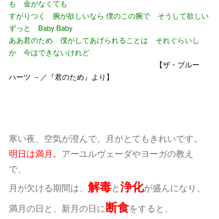
も 金がなくても
すがりつく 腕が欲しいなら 僕のこの腕で そうして欲しい
ずっと Baby Baby
ああ君のため 僕がしてあげられることは それぐらいし
か 今はできないけれど
【ザ・ブルー
ハーツ －／『君のため』より】
寒い夜、空気が澄んで、月がとてもきれいです。
明日は満月。
アーユルヴェーダやヨーガの教え
で、
解毒
浄化
月が欠ける期間は、
と
が盛んになり、
断食
満月の日と、新月の日に
をすると、