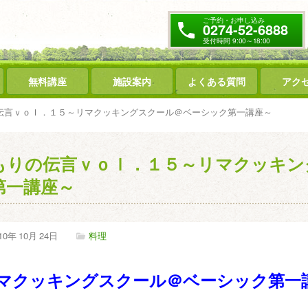
ご予約・お申し込み
0274-52-6888
受付時間 9:00～18:00
無料講座
施設案内
よくある質問
アク
伝言ｖｏｌ．１５～リマクッキングスクール＠ベーシック第一講座～
もりの伝言ｖｏｌ．１５～リマクッキン
第一講座～
10年
10月
24日
料理
マクッキングスクール＠ベーシック第一