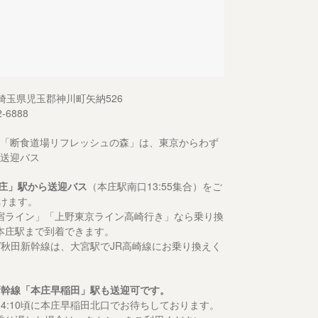
13 埼玉県児玉郡神川町矢納526
2-6888
「断食道場リフレッシュの森」は、東京からわず
送迎バス
庄」駅から送迎バス
（本庄駅南口13:55集合）をご
けます。
宿ライン」「上野東京ライン高崎行き」なら乗り換
本庄駅まで到着できます。
形/秋田新幹線は、大宮駅でJR高崎線にお乗り換えく
新幹線「本庄早稲田」駅も送迎可です。
14:10頃に本庄早稲田北口でお待ちしております。