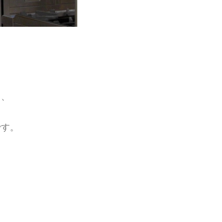
と、
です。