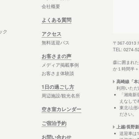
会社概要
よくある質問
ック
アクセス
無料送迎バス
〒367-03
TEL: 0274-5
お客さまの声
森に囲まれた
メディア掲載事例
か１時間半＋
お客さま体験談
高崎線「本
1日の過ごし方
利用いただ
「湘南新
周辺施設/観光名所
えなしで
東北/山
空き室カレンダー
ださい。
ご宿泊予約
上越/長野
送迎車は
お問い合わせ