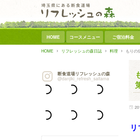
HOME
コースメニュー
ご宿泊料金
HOME
リフレッシュの森日誌
料理
もりの
断食道場リフレッシュの森
@danjiki_refresh_saitama
20
リ