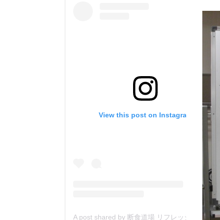
View this post on Instagram
A post shared by 断食道場 リフレッシュの森 (@danjiki_refresh_saitama)