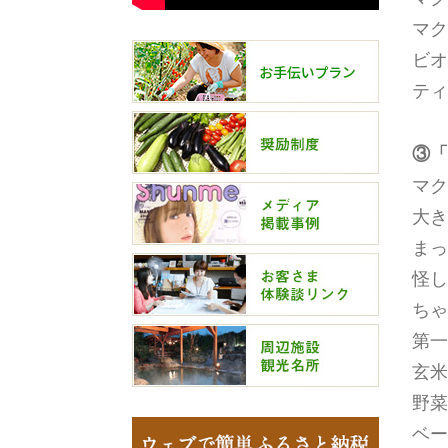
マク
ビオ
ティ
③「
マク
大き
まっ
怪し
ちゃ
第一
玄米
野菜
ベー