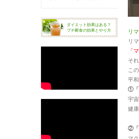
ダイエット効果はある？
プチ断食の効果とやり方
リマ
リマ
「マ
それ
この
平和
①「
宇宙
健康
②「
マク