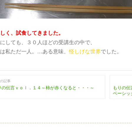
しく、試食してきました。
にしても、３０人ほどの受講生の中で、
は私ただ一人。…ある意味、
怪しげな世界
でした。
の記事
りの伝言ｖｏｌ．１４～柿が赤くなると・・・～
もりの伝
ベーシッ