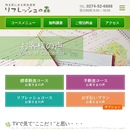
0274-52-6888
TEL.
受付時間 9:00～18:00
コースメニュー
無料講座
ご宿泊料金
アクセス
お客様の声
Voice of Customer
酵素断食コース
半断食コース
お客さまの声
お客さまの声
リフレッシュコース
お手伝いプラン
お客さまの声
お客さまの声
TVで見て“ここだ！”と思い・・・