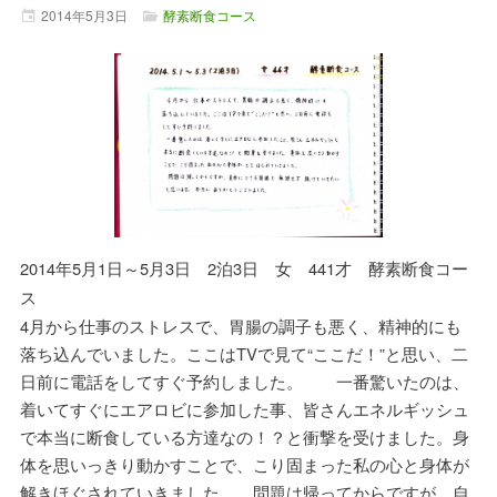
2014年
5月
3日
酵素断食コース
2014年5月1日～5月3日 2泊3日 女 441才 酵素断食コー
ス
4月から仕事のストレスで、胃腸の調子も悪く、精神的にも
落ち込んでいました。ここはTVで見て“ここだ！”と思い、二
日前に電話をしてすぐ予約しました。 一番驚いたのは、
着いてすぐにエアロビに参加した事、皆さんエネルギッシュ
で本当に断食している方達なの！？と衝撃を受けました。身
体を思いっきり動かすことで、こり固まった私の心と身体が
解きほぐされていきました。 問題は帰ってからですが、自