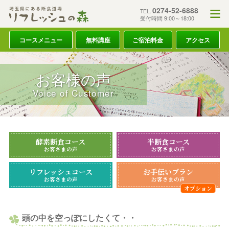
0274-52-6888
TEL.
受付時間 9:00～18:00
コースメニュー
無料講座
ご宿泊料金
アクセス
お客様の声
Voice of Customer
酵素断食コース
半断食コース
お客さまの声
お客さまの声
リフレッシュコース
お手伝いプラン
お客さまの声
お客さまの声
頭の中を空っぽにしたくて・・