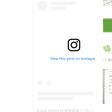
View this post on Instagram
20
A post shared by 断食道場 リフレッシュの森 (@danjiki_refresh_saitama)