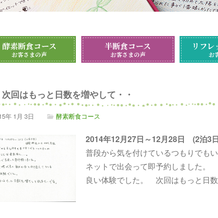
酵素断食コース
半断食コース
リフレ
お客さまの声
お客さまの声
お
次回はもっと日数を増やして・・
15年
1月
3日
酵素断食コース
2014年12月27日～12月28日 (2
普段から気を付けているつもりでも
ネットで出会って即予約しました。 
良い体験でした。 次回はもっと日数