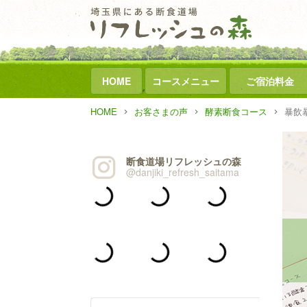
HOME
コースメニュー
ご宿泊料金
HOME
お客さまの声
酵素断食コース
暴飲
断食道場リフレッシュの森
@danjiki_refresh_saitama