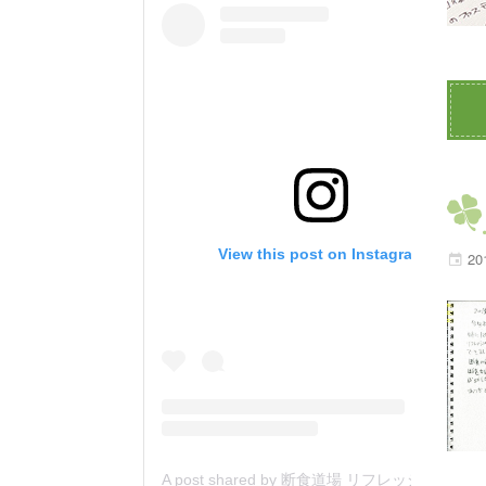
View this post on Instagram
20
A post shared by 断食道場 リフレッシュの森 (@danjiki_refresh_saitama)