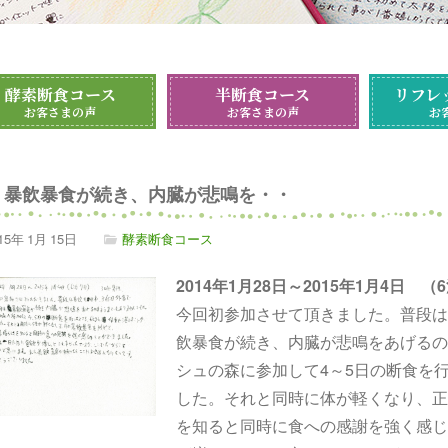
酵素断食コース
半断食コース
リフレ
お客さまの声
お客さまの声
お
暴飲暴食が続き、内臓が悲鳴を・・
15年
1月
15日
酵素断食コース
2014年1月28日～2015年1月4日 
今回初参加させて頂きました。普段は自
飲暴食が続き、内臓が悲鳴をあげるの
シュの森に参加して4～5日の断食を行
した。それと同時に体が軽くなり、正
を知ると同時に食への感謝を強く感じ