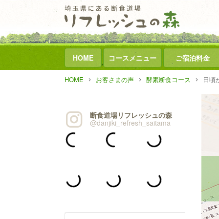
HOME
コースメニュー
ご宿泊料金
HOME
お客さまの声
酵素断食コース
日頃
断食道場リフレッシュの森
@danjiki_refresh_saitama