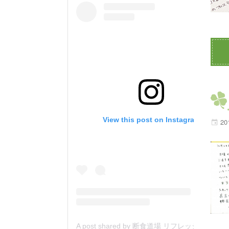
View this post on Instagram
20
A post shared by 断食道場 リフレッシュの森 (@danjiki_refresh_saitama)