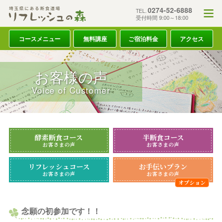
0274-52-6888
TEL.
受付時間 9:00～18:00
コースメニュー
無料講座
ご宿泊料金
アクセス
お客様の声
Voice of Customer
酵素断食コース
半断食コース
お客さまの声
お客さまの声
リフレッシュコース
お手伝いプラン
お客さまの声
お客さまの声
念願の初参加です！！