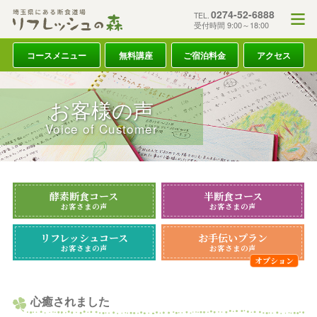
0274-52-6888
TEL.
受付時間 9:00～18:00
コースメニュー
無料講座
ご宿泊料金
アクセス
お客様の声
Voice of Customer
酵素断食コース
半断食コース
お客さまの声
お客さまの声
リフレッシュコース
お手伝いプラン
お客さまの声
お客さまの声
心癒されました