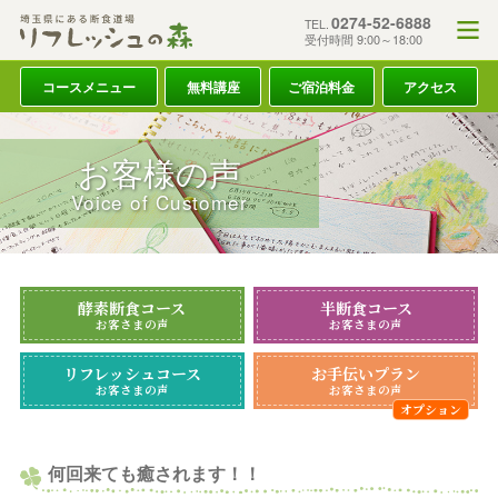
0274-52-6888
TEL.
受付時間 9:00～18:00
コースメニュー
無料講座
ご宿泊料金
アクセス
お客様の声
Voice of Customer
酵素断食コース
半断食コース
お客さまの声
お客さまの声
リフレッシュコース
お手伝いプラン
お客さまの声
お客さまの声
何回来ても癒されます！！