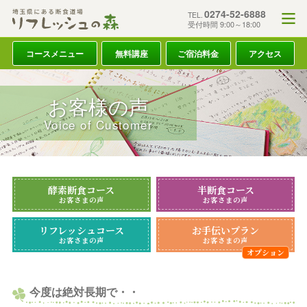
0274-52-6888
TEL.
受付時間 9:00～18:00
コースメニュー
無料講座
ご宿泊料金
アクセス
お客様の声
Voice of Customer
酵素断食コース
半断食コース
お客さまの声
お客さまの声
リフレッシュコース
お手伝いプラン
お客さまの声
お客さまの声
今度は絶対長期で・・