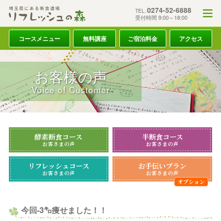
0274-52-6888
TEL.
受付時間 9:00～18:00
コースメニュー
無料講座
ご宿泊料金
アクセス
お客様の声
Voice of Customer
酵素断食コース
半断食コース
お客さまの声
お客さまの声
リフレッシュコース
お手伝いプラン
お客さまの声
お客さまの声
今回-3㌔痩せました！！