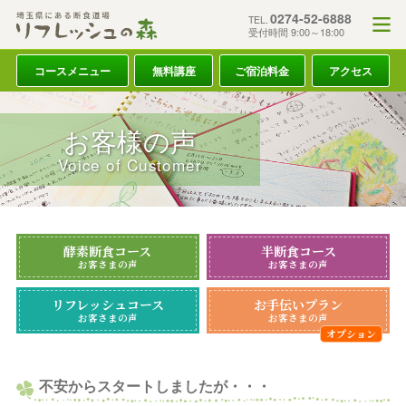
0274-52-6888
TEL.
受付時間 9:00～18:00
コースメニュー
無料講座
ご宿泊料金
アクセス
お客様の声
Voice of Customer
酵素断食コース
半断食コース
お客さまの声
お客さまの声
リフレッシュコース
お手伝いプラン
お客さまの声
お客さまの声
不安からスタートしましたが・・・