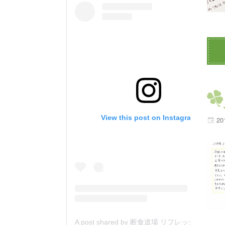
View this post on Instagram
20
A post shared by 断食道場 リフレッシュの森 (@danjiki_refresh_saitama)