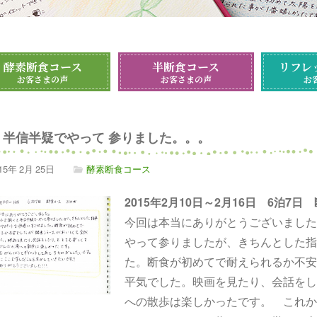
酵素断食コース
半断食コース
リフレ
お客さまの声
お客さまの声
お
半信半疑でやって 参りました。。。
15年
2月
25日
酵素断食コース
2015年2月10日～2月16日 6泊7
今回は本当にありがとうございました
やって参りましたが、きちんとした指
た。断食が初めてで耐えられるか不安
平気でした。映画を見たり、会話をし
への散歩は楽しかったです。 これか