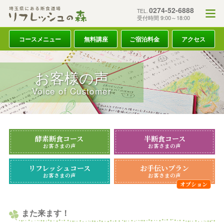
0274-52-6888
TEL.
受付時間 9:00～18:00
コースメニュー
無料講座
ご宿泊料金
アクセス
お客様の声
Voice of Customer
酵素断食コース
半断食コース
お客さまの声
お客さまの声
リフレッシュコース
お手伝いプラン
お客さまの声
お客さまの声
また来ます！