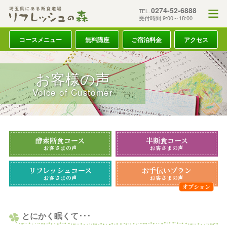
0274-52-6888
TEL.
受付時間 9:00～18:00
コースメニュー
無料講座
ご宿泊料金
アクセス
お客様の声
Voice of Customer
酵素断食コース
半断食コース
お客さまの声
お客さまの声
リフレッシュコース
お手伝いプラン
お客さまの声
お客さまの声
とにかく眠くて･･･