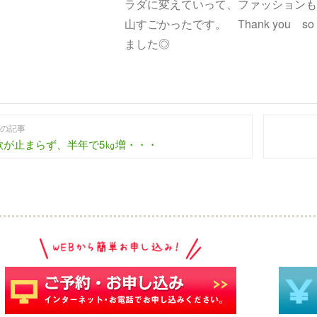
ラダに変えていって、ファッション
山すごかったです。 Thank you 
ました◎
の記事
欲が止まらず、半年で5㎏増・・・