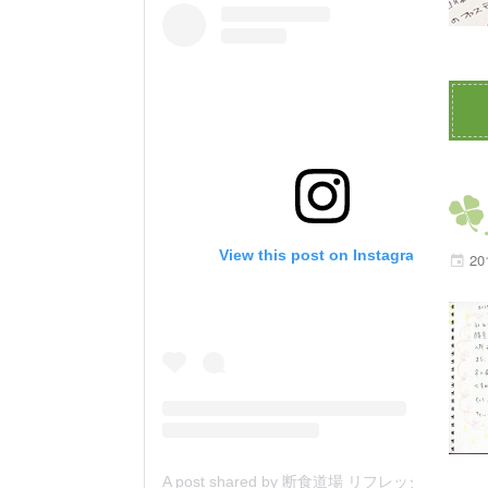
View this post on Instagram
20
A post shared by 断食道場 リフレッシュの森 (@danjiki_refresh_saitama)