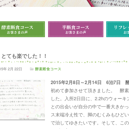
酵素断食コース
半断食コース
リフレ
お客さまの声
お客さまの声
お
とても楽でした！！
15年
2月
22日
酵素断食コース
2015年2月8日～2月14日 6泊7日
初めて参加させて頂きました。 酵素
した。入所2日目に、2.2hのウォー
との出会いが自分の中で一番大きかっ
ス末端冷え性で、脚のむくみもひどい
で治してゆきたいです。そして、この