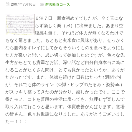
2007年
7月
16日
酵素断食コース
６泊７日 断食初めてでしたが、全く苦にな
らず楽しく楽（ﾗｸ）に出来ました。あまり空
腹感も無く、それほど体力が無くなるわけで
もなく驚きました。もともと玄米食に興味があり、せっかく
なら腸内をキレイにしてからそういうものを食べるようにし
た方が良いと思い、思い切って参加したのですが、色々な先
生方からとても貴重なお話、深い話など自分自身本当に為に
なることがたくさん聞け、とても良かったというか、ありが
たかったです。また、体操を続けた日数はたった1週間です
が、それでも体のライン（O脚・ヒップのたるみ・姿勢etc）
がスッキリ整ってきたのが分かり、嬉しかったです。ここで
得たモノ、コトを普段の生活に戻っても、無理せず楽しんで
取り入れて行こうと思います。体質改善がんばります。道場
の皆さん、色々お世話になりました。ありがとうございまし
たー！！！