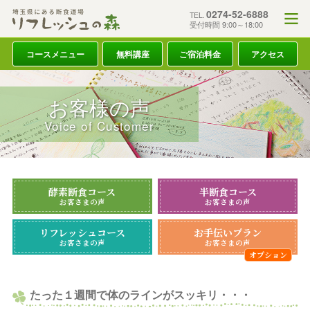
0274-52-6888
TEL.
受付時間 9:00～18:00
コースメニュー
無料講座
ご宿泊料金
アクセス
お客様の声
Voice of Customer
酵素断食コース
半断食コース
お客さまの声
お客さまの声
リフレッシュコース
お手伝いプラン
お客さまの声
お客さまの声
たった１週間で体のラインがスッキリ・・・