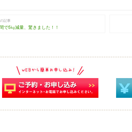
の記事
日間で5㎏減量、驚きました！！