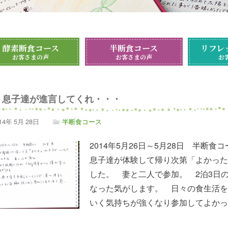
酵素断食コース
半断食コース
リフレ
お客さまの声
お客さまの声
お
息子達が進言してくれ・・・
14年
5月
28日
半断食コース
2014年5月26日～5月28日 半断食
息子達が体験して帰り次第「よかった
した。 妻と二人で参加。 2泊3日
なった気がします。 日々の食生活を
いく気持ちが強くなり参加してよかっ