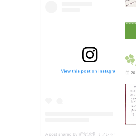
View this post on Instagram
20
A post shared by 断食道場 リフレッシュの森 (@danjiki_refresh_saitama)