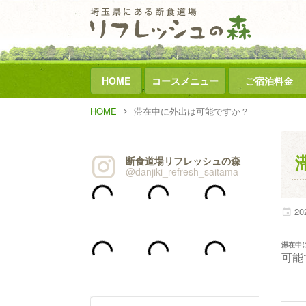
HOME
コースメニュー
ご宿泊料金
HOME
滞在中に外出は可能ですか？
断食道場リフレッシュの森
@danjiki_refresh_saitama
20
滞在中
可能