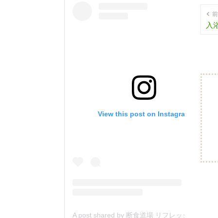
前
入
View this post on Instagram
A post shared by 断食道場 リフレッシュの森 (@danjiki_refresh_saitama)