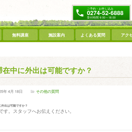
ご予約・お申し込み
0274-52-6888
受付時間 9:00～18:00
無料講座
施設案内
よくある質問
アク
滞在中に外出は可能ですか？
25年
4月
18日
その他の質問
に外出は可能ですか？
です。スタッフへお伝えください。