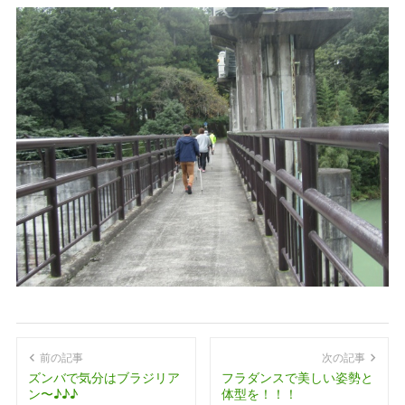
前の記事
次の記事
ズンバで気分はブラジリア
フラダンスで美しい姿勢と
ン〜♪♪♪
体型を！！！