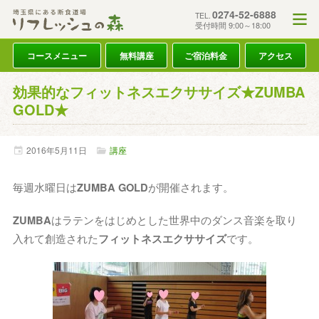
0274-52-6888
TEL.
受付時間 9:00～18:00
コースメニュー
無料講座
ご宿泊料金
アクセス
効果的なフィットネスエクササイズ★ZUMBA
GOLD★
2016年
5月
11日
講座
毎週水曜日は
ZUMBA GOLD
が開催されます。
ZUMBA
はラテンをはじめとした世界中のダンス音楽を取り
入れて創造された
フィットネスエクササイズ
です。