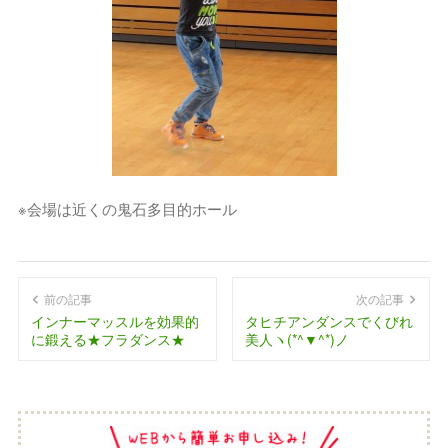
※会場は近くの鬼石多目的ホール
前の記事
次の記事
インナーマッスルを効果的
タヒチアンダンスでくびれ
に鍛える★フラダンス★
美人ヽ(*^▼^*)ノ