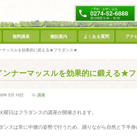
ご予約・お申し込み
0274-52-6888
受付時間 9:00～18:00
無料講座
施設案内
よくある質問
アク
ーマッスルを効果的に鍛える★フラダンス★
インナーマッスルを効果的に鍛える★フ
16年
5月
10日
講座
火曜日はフラダンスの講座が開催されます。
ダンスは常に中腰の姿勢で行うため、踊りながら自然と下半身