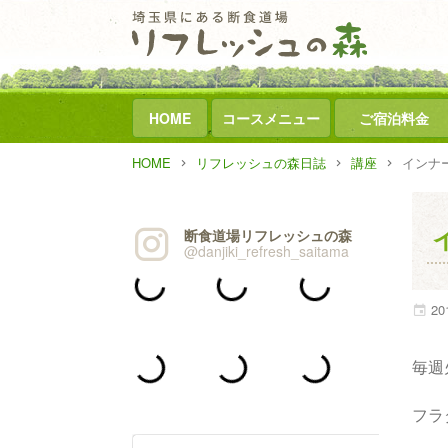
HOME
コースメニュー
ご宿泊料金
HOME
リフレッシュの森日誌
講座
インナ
断食道場リフレッシュの森
@danjiki_refresh_saitama
20
毎週
フラ