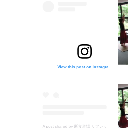
View this post on Instagram
A post shared by 断食道場 リフレッシュの森 (@danjiki_refresh_saitama)