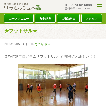
0274-52-6888
TEL.
受付時間 9:00～18:00
コースメニュー
無料講座
ご宿泊料金
アクセス
★フットサル★
2016年
5月
4日
その他
,
講座
ＧＷ特別プログラム
「フットサル」
が開催されました！！