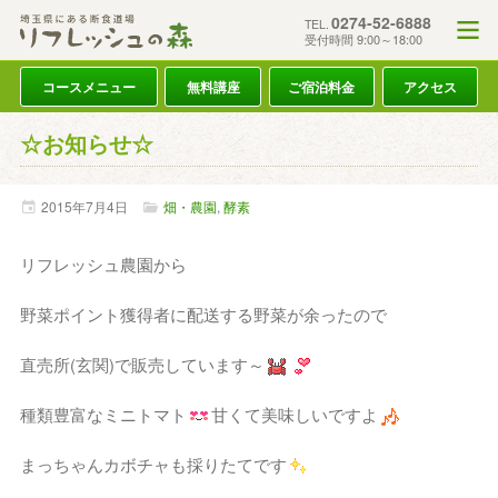
0274-52-6888
TEL.
受付時間 9:00～18:00
コースメニュー
無料講座
ご宿泊料金
アクセス
☆お知らせ☆
2015年
7月
4日
畑・農園
,
酵素
リフレッシュ農園から
野菜ポイント獲得者に配送する野菜が余ったので
直売所(玄関)で販売しています～
種類豊富なミニトマト
甘くて美味しいですよ
まっちゃんカボチャも採りたてです