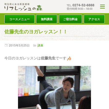
0274-52-6888
TEL.
受付時間 9:00～18:00
コースメニュー
無料講座
ご宿泊料金
アクセス
佐藤先生のヨガレッスン！！
2015年
3月
25日
講座
今日のヨガレッスンは
佐藤先生
でーす