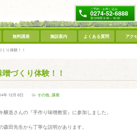
ご予約・お申し込み
0274-52-6888
受付時間 9:00～18:00
無料講座
施設案内
よくある質問
アク
づくり体験！！
味噌づくり体験！！
14年
12月
6日
その他
,
講座
キ醸造さんの『手作り味噌教室』に参加しました。
の森田先生から丁寧な説明があります。