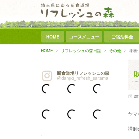
HOME
コースメニュー
ご宿泊料金
HOME
リフレッシュの森日誌
その他
味噌
断食道場リフレッシュの森
@danjiki_refresh_saitama
20
ヤマ
講師