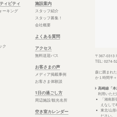
クティビティ
施設案内
ォーキング
スタッフ紹介
スタッフ募集！
会社概要
よくある質問
ック
アクセス
無料送迎バス
〒367-03
TEL: 0274-5
お客さまの声
森に囲まれた
メディア掲載事例
か１時間半＋
お客さま体験談
高崎線「本
1日の過ごし方
利用いただ
「湘南新
周辺施設/観光名所
えなしで
東北/山
空き室カレンダー
ださい。