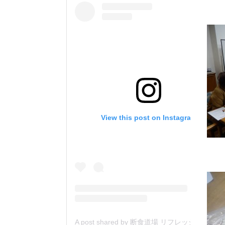
View this post on Instagram
A post shared by 断食道場 リフレッシュの森 (@danjiki_refresh_saitama)