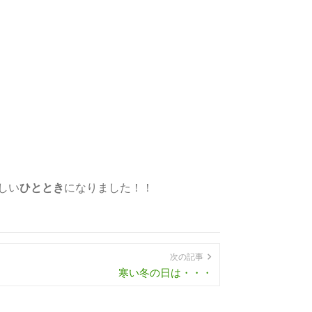
しい
ひととき
になりました！！
次の記事
寒い冬の日は・・・