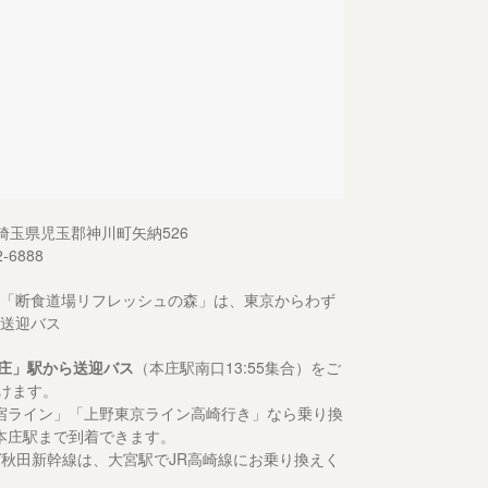
13 埼玉県児玉郡神川町矢納526
2-6888
「断食道場リフレッシュの森」は、東京からわず
送迎バス
庄」駅から送迎バス
（本庄駅南口13:55集合）をご
けます。
宿ライン」「上野東京ライン高崎行き」なら乗り換
本庄駅まで到着できます。
形/秋田新幹線は、大宮駅でJR高崎線にお乗り換えく