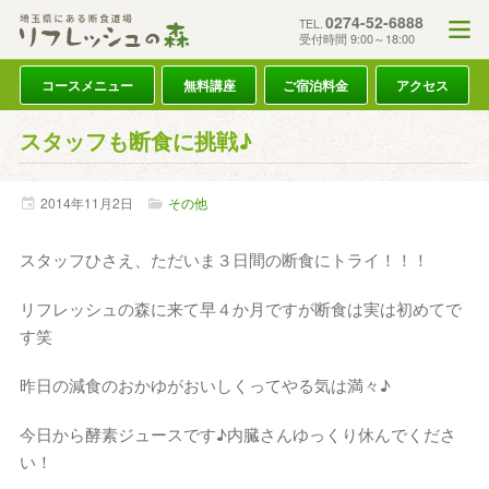
0274-52-6888
TEL.
受付時間 9:00～18:00
コースメニュー
無料講座
ご宿泊料金
アクセス
スタッフも断食に挑戦♪
2014年
11月
2日
その他
スタッフひさえ、ただいま３日間の断食にトライ！！！
リフレッシュの森に来て早４か月ですが断食は実は初めてで
す笑
昨日の減食のおかゆがおいしくってやる気は満々♪
今日から酵素ジュースです♪内臓さんゆっくり休んでくださ
い！