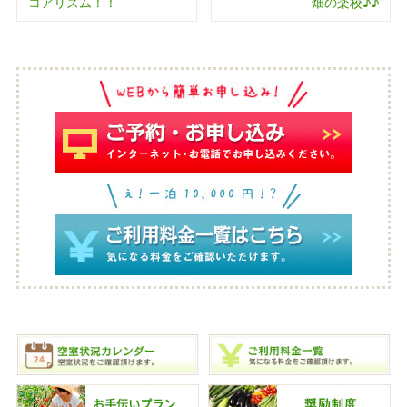
コアリズム！！
畑の楽校♪♪