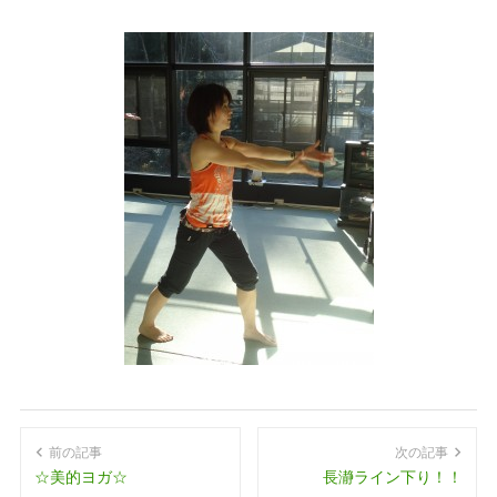
前の記事
次の記事
☆美的ヨガ☆
長瀞ライン下り！！