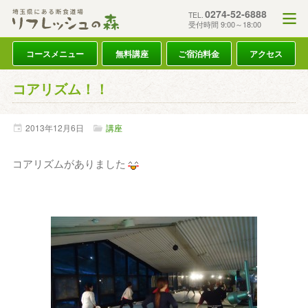
0274-52-6888
TEL.
受付時間 9:00～18:00
コースメニュー
無料講座
ご宿泊料金
アクセス
コアリズム！！
2013年
12月
6日
講座
コアリズムがありました