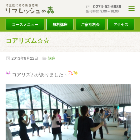
0274-52-6888
TEL.
受付時間 9:00～18:00
コースメニュー
無料講座
ご宿泊料金
アクセス
コアリズム☆☆
2013年
8月
22日
講座
コアリズムがありました～