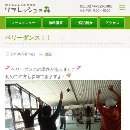
0274-52-6888
TEL.
受付時間 9:00～18:00
コースメニュー
無料講座
ご宿泊料金
アクセス
ベリーダンス！！
2013年
3月
16日
講座
ベリーダンスの講座がありました
初めての方も参加できますよ～