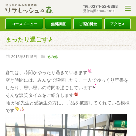
0274-52-6888
TEL.
受付時間 9:00～18:00
コースメニュー
無料講座
ご宿泊料金
アクセス
まったり過ごす♪
2013年
3月
15日
その他
森では、時間がゆったり過ぎていきます
空き時間には、みんなで談笑したり、一人でゆっくり読書を
したり、思い思いの時間を過ごしています
そんな談笑タイムをご紹介します
I君が谷先生と受講生の方に、手品を披露してくれている模様
です