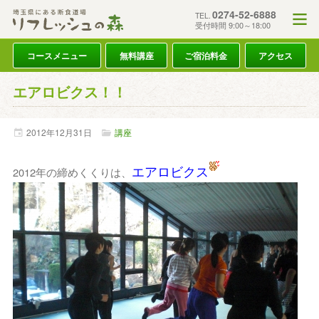
0274-52-6888
TEL.
受付時間 9:00～18:00
コースメニュー
無料講座
ご宿泊料金
アクセス
エアロビクス！！
2012年
12月
31日
講座
エアロビクス
2012年の締めくくりは、