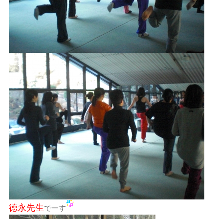
徳永先生
でーす