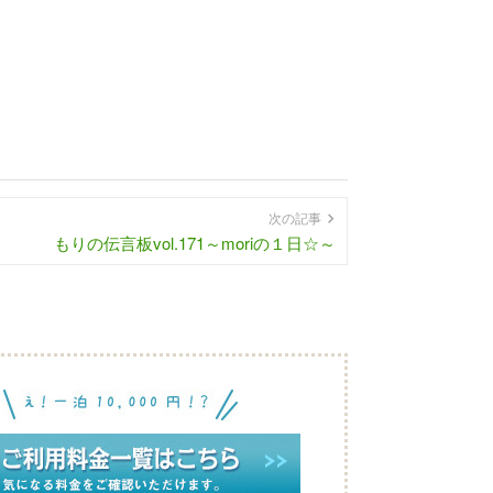
次の記事
もりの伝言板vol.171～moriの１日☆～