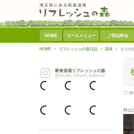
HOME
コースメニュー
ご宿泊料金
HOME
リフレッシュの森日誌
講座
もりの伝
断食道場リフレッシュの森
@danjiki_refresh_saitama
20
外山