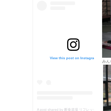
View this post on Instagram
みん
A post shared by 断食道場 リフレッシュの森 (@danjiki_refresh_saitama)