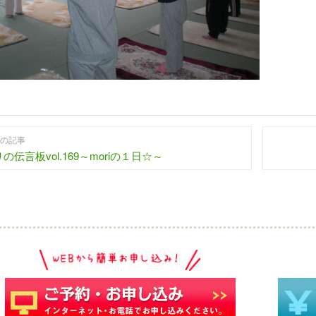
の記事
の伝言板vol.169～moriの１日☆～