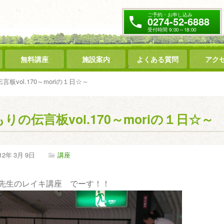
ご予約・お申し込み
0274-52-6888
受付時間 9:00～18:00
無料講座
施設案内
よくある質問
アク
言板vol.170～moriの１日☆～
もりの伝言板vol.170～moriの１日☆～
12年
3月
9日
講座
先生のレイキ講座 でーす！！