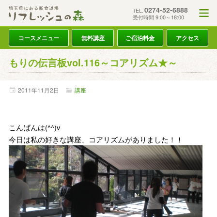
0274-52-6888
TEL.
受付時間 9:00～18:00
コースメニュー
無料講座
ご宿泊料金
アクセス
もりの伝言板vol.116～コアリズム★～
2011年
11月
2日
講座
こんばんは(^^)v
今日は私の好きな講座、コアリズムがありました！！