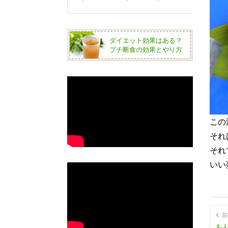
ダイエット効果はある？
プチ断食の効果とやり方
この
それ
それ
いい
前
もり