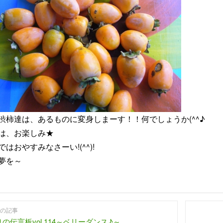
渋柿達は、あるものに変身しまーす！！何でしょうか(^^♪
は、お楽しみ★
ではおやすみなさーい!(^^)!
夢を～
の記事
の伝言板vol.114～ベリーダンス♪～