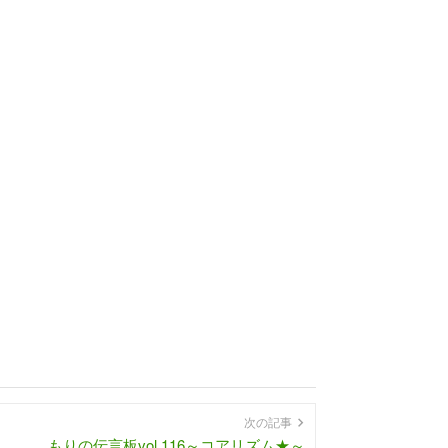
次の記事
もりの伝言板vol.116～コアリズム★～