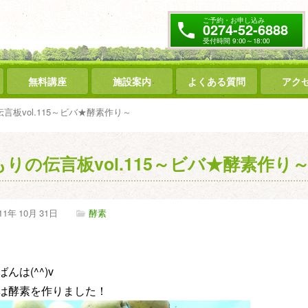
ご予約・お申し込み
0274-52-6888
受付時間 9:00～18:00
無料講座
施設案内
よくある質問
アク
言板vol.115～ビバ★酵素作り～
もりの伝言板vol.115～ビバ★酵素作り
11年
10月
31日
酵素
んは(^^)v
は酵素を作りました！