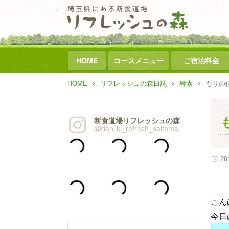
HOME
コースメニュー
ご宿泊料金
HOME
リフレッシュの森日誌
酵素
もりの伝
断食道場リフレッシュの森
@danjiki_refresh_saitama
20
こんば
今日